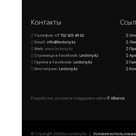
Контакты
Ссыл
Телефон:
+7 702 425 49 62
Опл
Email:
info@lectoriy.kz
Лек
Web:
www.lectoriy.kz
Пре
Страница в Facebook:
Lectoriy.kz
Арх
Группа в Facebook:
Lectoriy.kz
Гал
Инстаграм:
Lectoriy.kz
Кон
Разработка, хостинг и поддержка сайта
IT Alliance
©
Copyright 2026 by Lectoriy.kz
Условия использован