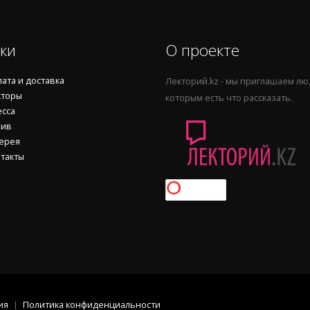
ки
О проекте
ата и доставка
Лекторий.kz - мы приглашаем лю
торы
которым есть что рассказать.
сса
ив
ерея
такты
ия
Политика конфиденциальности