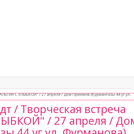
т / Творческая встреча
БКОЙ" / 27 апреля / До
ы 44 уг.ул. Фурманова)