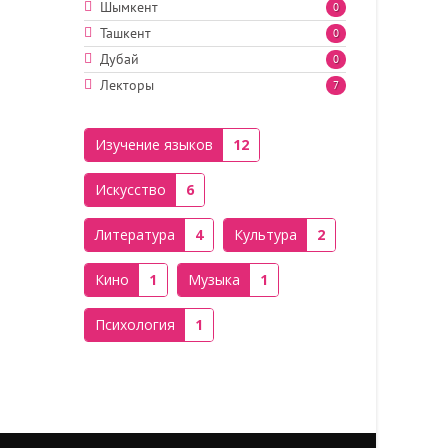
Шымкент
0
Ташкент
0
Дубай
0
Лекторы
7
Изучение языков
12
Искусство
6
Литература
4
Культура
2
Кино
1
Музыка
1
Психология
1