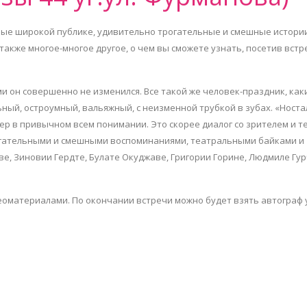
ные широкой публике, удивительно трогательные и смешные истори
а также многое-многое другое, о чем вы сможете узнать, посетив встр
ми он совершенно не изменился. Все такой же человек-праздник, как
ный, остроумный, вальяжный, с неизменной трубкой в зубах. «Носта
ер в привычном всем понимании. Это скорее диалог со зрителем и те
рогательными и смешными воспоминаниями, театральными байками и
ве, Зиновии Гердте, Булате Окуджаве, Григории Горине, Людмиле Гур
оматериалами. По окончании встречи можно будет взять автограф 