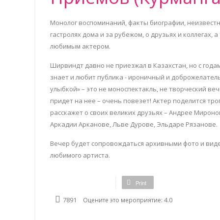
Монолог воспоминаний, факты биографии, неизвест
гастролях дома и за рубежом, о друзьях и коллегах, 
любимым актером.
Ширвиндт давно не приезжал в Казахстан, но с года
знает и любит публика - ироничный и доброжелатель
улыбкой» – это не моноспектакль, не творческий веч
придет на нее – очень повезет! Актер поделится т
расскажет о своих великих друзьях – Андрее Мироно
Аркадии Арканове, Льве Дурове, Эльдаре Рязанове.
Вечер будет сопровождаться архивными фото и виде
любимого артиста.
Print
4.0
7891
Оцените это мероприятие: