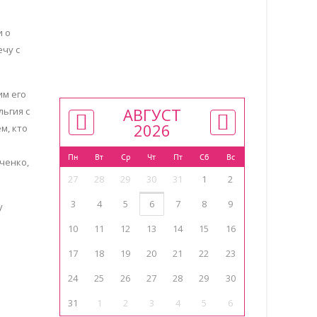
и о
ечу с
им его
АВГУСТ
льгия с
2026
м, кто
Пн
Вт
Ср
Чт
Пт
Сб
Вс
ченко,
27
28
29
30
31
1
2
3
4
5
6
7
8
9
у
10
11
12
13
14
15
16
17
18
19
20
21
22
23
24
25
26
27
28
29
30
31
1
2
3
4
5
6