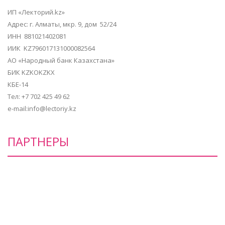
ИП «Лекторий.kz»
Адрес: г. Алматы, мкр. 9, дом 52/24
ИНН 881021402081
ИИК KZ796017131000082564
АО «Народный банк Казахстана»
БИК KZKOKZKX
КБЕ-14
Тел: +7 702 425 49 62
e-mail:info@lectoriy.kz
ПАРТНЕРЫ