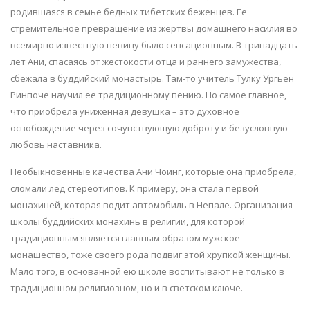
родившаяся в семье бедных тибетских беженцев. Ее
стремительное превращение из жертвы домашнего насилия во
всемирно известную певицу было сенсационным. В тринадцать
лет Ани, спасаясь от жестокости отца и раннего замужества,
сбежала в буддийский монастырь. Там-то учитель Тулку Ургьен
Ринпоче научил ее традиционному пению. Но самое главное,
что приобрела униженная девушка – это духовное
освобождение через сочувствующую доброту и безусловную
любовь наставника.
Необыкновенные качества Ани Чоинг, которые она приобрела,
сломали лед стереотипов. К примеру, она стала первой
монахиней, которая водит автомобиль в Непале. Организация
школы буддийских монахинь в религии, для которой
традиционным является главным образом мужское
монашество, тоже своего рода подвиг этой хрупкой женщины.
Мало того, в основанной ею школе воспитывают не только в
традиционном религиозном, но и в светском ключе.