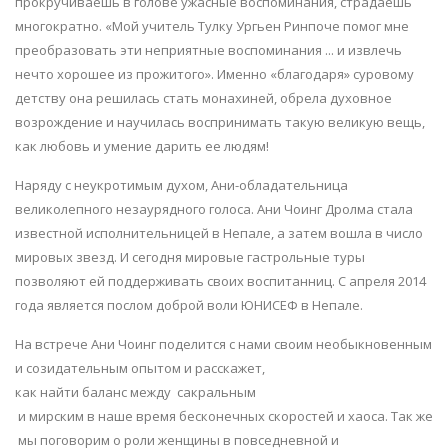
прокручиваешь в голове ужасные воспоминания, страдаешь
многократно. «Мой учитель Тулку Ургьен Ринпоче помог мне
преобразовать эти неприятные воспоминания ... и извлечь
нечто хорошее из прожитого». Именно «благодаря» суровому
детству она решилась стать монахиней, обрела духовное
возрождение и научилась воспринимать такую великую вещь,
как любовь и умение дарить ее людям!
Наряду с неукротимым духом, Ани-обладательница
великолепного незаурядного голоса. Ани Чоинг Дролма стала
известной исполнительницей в Непале, а затем вошла в число
мировых звезд. И сегодня мировые гастрольные туры
позволяют ей поддерживать своих воспитанниц. С апреля 2014
года является послом доброй воли ЮНИСЕФ в Непале.
На встрече Ани Чоинг поделится с нами своим необыкновенным
и созидательным опытом и расскажет,
как найти баланс между сакральным
и мирским в наше время бесконечных скоростей и хаоса. Так же
мы поговорим о роли женщины в повседневной и