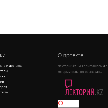
ки
О проекте
ата и доставка
Лекторий.kz - мы приглашаем лю
торы
которым есть что рассказать.
сса
ив
ерея
такты