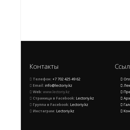
Контакты
Ссыл
Телефон:
+7 702 425 49 62
Опл
Email:
info@lectoriy.kz
Лек
Web:
www.lectoriy.kz
Пре
Страница в Facebook:
Lectoriy.kz
Арх
Группа в Facebook:
Lectoriy.kz
Гал
Инстаграм:
Lectoriy.kz
Кон