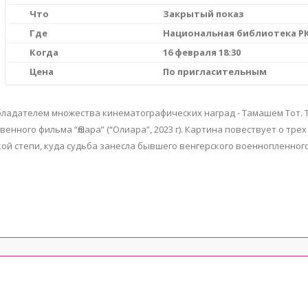
Что
Закрытый показ
Где
Национальная библиотека Р
Когда
16 февраля 18:30
Цена
По пригласительным
бладателем множества кинематографических наград - Тамашем Тот. 
ного фильма “Өліара” (“Олиара”, 2023 г). Картина повествует о трех
кой степи, куда судьба занесла бывшего венгерского военнопленного