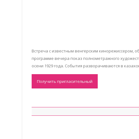
Встреча с известным венгерским кинорежиссером, о
программе вечера показ полнометражного художествен
осени 1929 года. События разворачиваются в казахс
Получить пригласительный