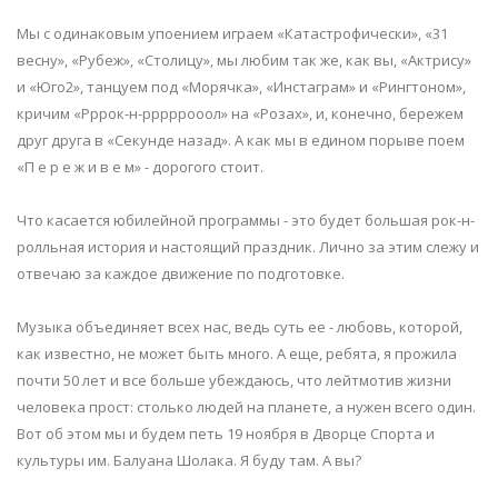
Мы с одинаковым упоением играем «Катастрофически», «31
весну», «Рубеж», «Столицу», мы любим так же, как вы, «Актрису»
и «Юго2», танцуем под «Морячка», «Инстаграм» и «Рингтоном»,
кричим «Рррок-н-рррррооол» на «Розах», и, конечно, бережем
друг друга в «Секунде назад». А как мы в едином порыве поем
«П е р е ж и в е м» - дорогого стоит.
Что касается юбилейной программы - это будет большая рок-н-
ролльная история и настоящий праздник. Лично за этим слежу и
отвечаю за каждое движение по подготовке.
Музыка объединяет всех нас, ведь суть ее - любовь, которой,
как известно, не может быть много. А еще, ребята, я прожила
почти 50 лет и все больше убеждаюсь, что лейтмотив жизни
человека прост: столько людей на планете, а нужен всего один.
Вот об этом мы и будем петь 19 ноября в Дворце Спорта и
культуры им. Балуана Шолака. Я буду там. А вы?