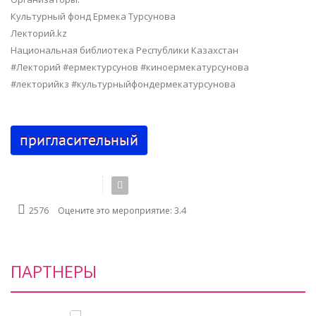
Культурный фонд Ермека Турсунова
Лекторий.kz
Национальная библиотека Республики Казахстан
#Лекторий #ермектурсунов #киноермекатурсунова
#лекторийкз #культурныйфондермекатурсунова
пригласительный
3.4
2576
Оцените это мероприятие:
ПАРТНЕРЫ