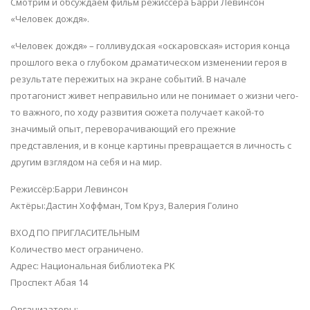
Смотрим и обсуждаем фильм режиссера Барри Левинсон
«Человек дождя».
«Человек дождя» – голливудская «оскаровская» история конца
прошлого века о глубоком драматическом изменении героя в
результате пережитых на экране событий. В начале
протагонист живет неправильно или не понимает о жизни чего-
то важного, по ходу развития сюжета получает какой-то
значимый опыт, переворачивающий его прежние
представления, и в конце картины превращается в личность с
другим взглядом на себя и на мир.
Режиссёр:Барри Левинсон
Актёры:Дастин Хоффман, Том Круз, Валерия Голино
ВХОД ПО ПРИГЛАСИТЕЛЬНЫМ
Количество мест ограничено.
Адрес: Национальная библиотека РК
Проспект Абая 14
Организаторы: