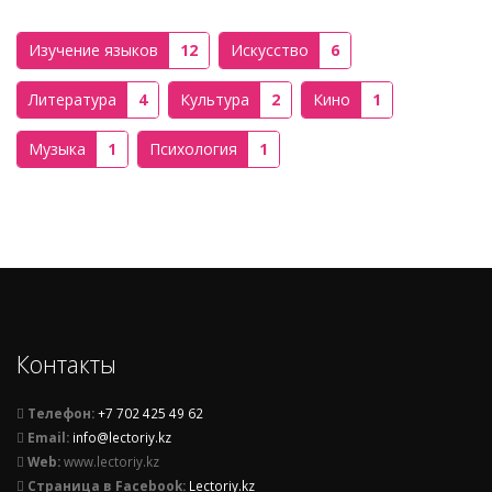
Изучение языков
12
Искусство
6
Литература
4
Культура
2
Кино
1
Музыка
1
Психология
1
Контакты
Телефон:
+7 702 425 49 62
Email:
info@lectoriy.kz
Web:
www.lectoriy.kz
Страница в Facebook:
Lectoriy.kz